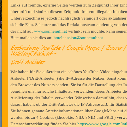
Links auf fremde, externe Seiten werden zum Zeitpunkt ihrer Einb
überprüft und sind zu diesem Zeitpunkt frei von illegalen Inhalte
Unterverzeichnisse jedoch nachträglich verändert oder aktualisier
sich die Fam. Scheurer und das Redaktionsteam eindeutig von den 
der nicht auf
www.sonnenuhr.at
verlinkt sein möchte, kann seinen
Bitte mailen sie dies an:
hotelpension@sonnenuhr.at
Einbindung YouTube / Google Maps / Zoover / 
HolidayCheck.at -
Dritt-Anbieter
Wir haben für Sie außerdem ein schönes YouTube-Video eingebun
Anbieter ("Dritt-Anbieter") die IP-Adresse der Nutzer. Sonst könn
den Browser des Nutzers senden. Sie ist für die Darstellung der In
bemühen uns nur solche Inhalte zu verwenden, deren Anbieter die
Auslieferung der Inhalte verwendet. Wir weisen darauf hin, dass 
darauf haben, ob der Dritt-Anbieter die IP-Adresse z.B. für Statist
Sie können genaue Anreiseinformationen über GoogleMaps auf de
werden bis zu 4 Cookies (khcookie, NID, SNID und PREF) verw
Datenschutzerklärung finden Sie hier
https://www.google.com/int