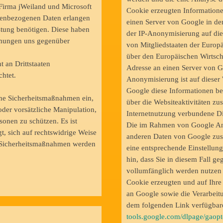
Firma jWeiland und Microsoft
Cookie erzeugten Informatione
sonenbezogenen Daten erlangen
einen Server von Google in de
istung benötigen. Diese haben
der IP-Anonymisierung auf die
immungen uns gegenüber
von Mitgliedstaaten der Europ
über den Europäischen Wirtsch
 an Drittstaaten
Adresse an einen Server von G
htet.
Anonymisierung ist auf dieser 
Google diese Informationen b
che Sicherheitsmaßnahmen ein,
über die Websiteaktivitäten z
der vorsätzliche Manipulation,
Internetnutzung verbundene Di
sonen zu schützen. Es ist
Die im Rahmen von Google Anal
t, sich auf rechtswidrige Weise
anderen Daten von Google zus
e Sicherheitsmaßnahmen werden
eine entsprechende Einstellung
hin, dass Sie in diesem Fall g
vollumfänglich werden nutzen 
Cookie erzeugten und auf Ihre
an Google sowie die Verarbeit
dem folgenden Link verfügbare
tools.google.com/dlpage/gaopt