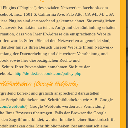
l Plugins ("Plugins") des sozialen Netzwerkes facebook.com
cebook Inc., 1601 S. California Ave, Palo Alto, CA 94304, USA
Diese Plugins sind entsprechend gekennzeichnet. Sie ermöglichen
n Netzwerk-Kontakten zu teilen. Aufgrund der Einbindung erhalten
rmation, dass von Ihrer IP-Adresse die entsprechende Website
erufen wurde. Sofern Sie bei den Netzwerken angemeldet sind,
 darüber hinaus Ihren Besuch unserer Website Ihrem Netzwerk-
fang der Datenerhebung und die weitere Verarbeitung und
book sowie Ihre diesbezüglichen Rechte und
 Schutz Ihrer Privatsphäre entnehmen Sie bitte den
acebook.
http://de-de.facebook.com/policy.php
bibliotheken (Google Webfonts)
greifend korrekt und grafisch ansprechend darzustellen,
te Scriptbibliotheken und Schriftbibliotheken wie z. B. Google
.com/webfonts/
). Google Webfonts werden zur Vermeidung
e Ihres Browsers übertragen. Falls der Browser die Google
 den Zugriff unterbindet, werden Inhalte in einer Standardschrift
ptbibliotheken oder Schriftbibliotheken löst automatisch eine