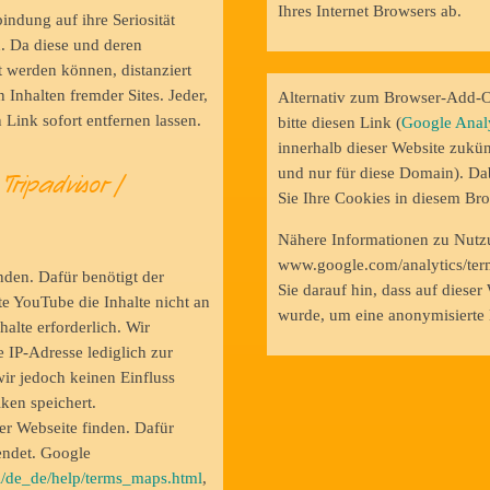
Ihres Internet Browsers ab.
indung auf ihre Seriosität
n. Da diese und deren
t werden können, distanziert
Inhalten fremder Sites. Jeder,
Alternativ zum Browser-Add-On
 Link sofort entfernen lassen.
bitte diesen Link (
Google Analy
innerhalb dieser Website zukün
und nur für diese Domain). Da
Tripadvisor /
Sie Ihre Cookies in diesem Bro
Nähere Informationen zu Nutz
www.google.com/analytics/term
den. Dafür benötigt der
Sie darauf hin, dass auf dies
te YouTube die Inhalte nicht an
wurde, um eine anonymisierte 
halte erforderlich. Wir
 IP-Adresse lediglich zur
wir jedoch keinen Einfluss
iken speichert.
r Webseite finden. Dafür
endet. Google
l/de_de/help/terms_maps.html
,