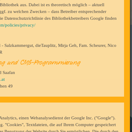
ibliothek aus. Dabei ist es theoretisch möglich – aktuell
 ggf. zu welchen Zwecken – dass Betreiber entsprechender
e Datenschutzrichtlinie des Bibliothekbetreibers Google finden
m/policies/privacy/
- Salzkammergut, dieTauplitz, Mirja Geh, Fam. Scheurer, Nico
UR
tung und CMS-Programmierung
 Saafan
.at
chen 49
Analytics, einen Webanalysedienst der Google Inc. ("Google").
g. "Cookies", Textdateien, die auf Ihrem Computer gespeichert
er Benutzung der Website durch Sie ermöglichen. Die durch den