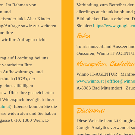
nien. Im Rahmen von
Verbindung zum Betreiber der B
en und
allerdings auch unklar ob und
eisender inkl. Alter Kinder
Bibliotheken Daten erheben. Di
ng/Anfrage sowie zur weiteren
Sie hier:
https://www.google.co
ne Ihre
Fotos
 wir Ihre Anfragen nicht
Tourismusverband Ausseerland 
Oussoren, Winno IT-AGENT
trag auf Löschung bei uns
Konzeption, Gestal
 verarbeiten Ihre
en Aufbewahrungs- und
Winno IT-AGENTUR | Manfred
etzbuch (UGB), der
www.winno.at
|
offfice@winno
eines allfälligen
A-8983 Bad Mitterndorf | Zau
 usw. Über Ihre gespeicherten
 Widerspuch bezüglich Ihrer
hr.at
). Ebenso können Sie die
Disclaimer
esse widerrufen und Sie haben
gasse 8-10, 1080 Wien, E-
Diese Website benutzt Google 
Google Analytics verwendet so
werden und die eine Analyse d